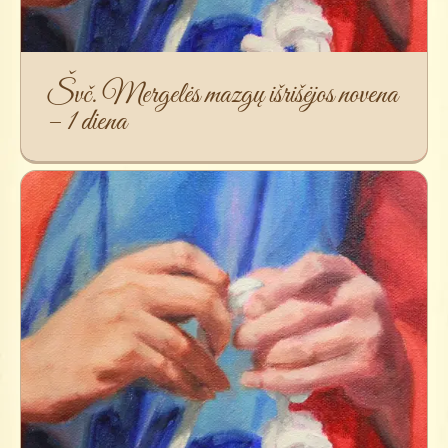
Švč. Mergelės mazgų išrišėjos novena
– 1 diena
Švč. Mergelės mazgų išrišėjos novena
– 2 diena