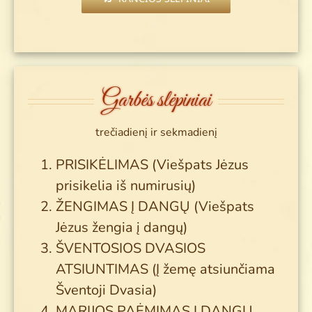
Garbės slėpiniai
trečiadienį ir sekmadienį
PRISIKĖLIMAS (Viešpats Jėzus
prisikelia iš numirusių)
ŽENGIMAS Į DANGŲ (Viešpats
Jėzus žengia į dangų)
ŠVENTOSIOS DVASIOS
ATSIUNTIMAS (Į žemę atsiunčiama
Šventoji Dvasia)
MARIJOS PAĖMIMAS Į DANGŲ