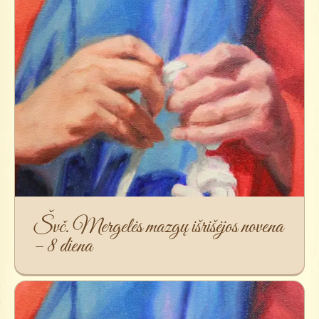
Švč. Mergelės mazgų išrišėjos novena
– 8 diena
Švč. Mergelės mazgų išrišėjos novena
– 8 diena