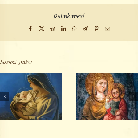
Dalinkimės!
Facebook
X
Reddit
LinkedIn
WhatsApp
Telegram
Pinterest
Email
Susieti įrašai
O Marija,
Malda su Kelio
Nesuteptoji
Mergele Marija
Mergele