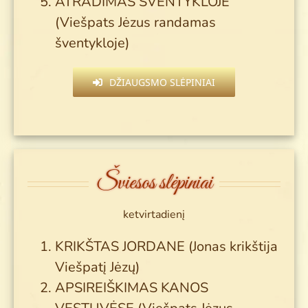
ATRADIMAS ŠVENTYKLOJE
(Viešpats Jėzus randamas
šventykloje)
DŽIAUGSMO SLĖPINIAI
Šviesos slėpiniai
ketvirtadienį
KRIKŠTAS JORDANE (Jonas krikštija
Viešpatį Jėzų)
APSIREIŠKIMAS KANOS