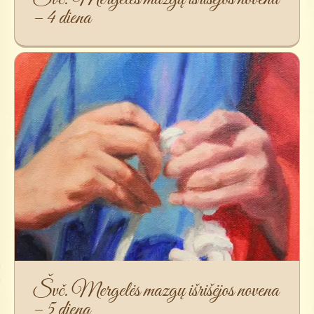
– 4 diena
Švč. Mergelės mazgų išrišėjos novena
– 5 diena
Švč. Mergelės mazgų išrišėjos novena
– 5 diena