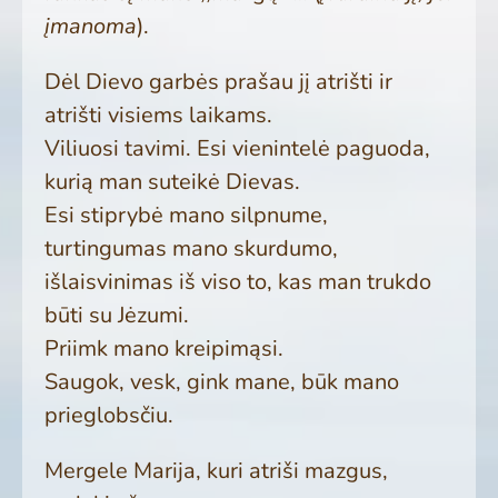
įmanoma
).
Dėl Dievo garbės prašau jį atrišti ir
atrišti visiems laikams.
Viliuosi tavimi. Esi vienintelė paguoda,
kurią man suteikė Dievas.
Esi stiprybė mano silpnume,
turtingumas mano skurdumo,
išlaisvinimas iš viso to, kas man trukdo
būti su Jėzumi.
Priimk mano kreipimąsi.
Saugok, vesk, gink mane, būk mano
prieglobsčiu.
Mergele Marija, kuri atriši mazgus,