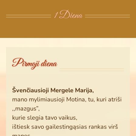
1 Diena
Pirmoji diena
Švenčiausioji Mergele Marija,
mano mylimiausioji Motina, tu, kuri atriši
,,mazgus”,
kurie slegia tavo vaikus,
ištiesk savo gailestingąsias rankas virš
manęs.