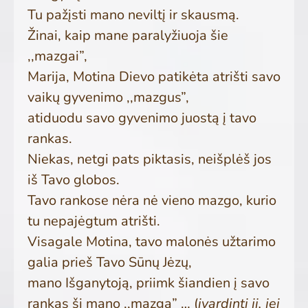
Tu pažįsti mano neviltį ir skausmą.
Žinai, kaip mane paralyžiuoja šie
,,mazgai”,
Marija, Motina Dievo patikėta atrišti savo
vaikų gyvenimo ,,mazgus”,
atiduodu savo gyvenimo juostą į tavo
rankas.
Niekas, netgi pats piktasis, neišplėš jos
iš Tavo globos.
Tavo rankose nėra nė vieno mazgo, kurio
tu nepajėgtum atrišti.
Visagale Motina, tavo malonės užtarimo
galia prieš Tavo Sūnų Jėzų,
mano Išganytoją, priimk šiandien į savo
rankas šį mano ,,mazgą” … (
įvardinti jį, jei