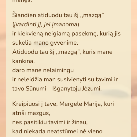
Šiandien atiduodu tau šį ,,mazgą”
(
įvardinti jį, jei įmanoma
)
ir kiekvieną neigiamą pasekmę, kurią jis
sukelia mano gyvenime.
Atiduodu tau šį ,,mazgą”, kuris mane
kankina,
daro mane nelaimingu
ir neleidžia man susivienyti su tavimi ir
tavo Sūnumi – Išganytoju Jėzumi.
Kreipiuosi į tave, Mergele Marija, kuri
atriši mazgus,
nes pasitikiu tavimi ir žinau,
kad niekada neatstūmei nė vieno