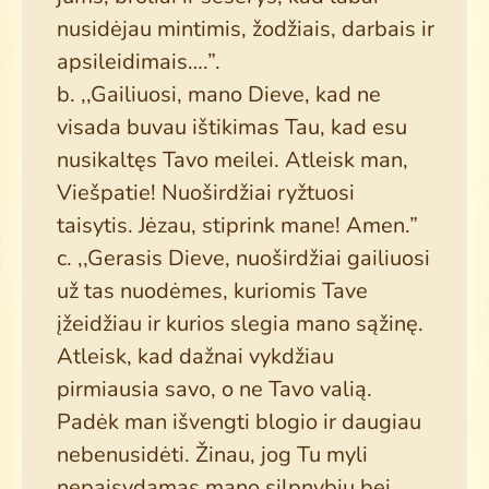
Search
nusidėjau mintimis, žodžiais, darbais ir
for:
apsileidimais….”.
b. ,,Gailiuosi, mano Dieve, kad ne
visada buvau ištikimas Tau, kad esu
nusikaltęs Tavo meilei. Atleisk man,
Viešpatie! Nuoširdžiai ryžtuosi
taisytis. Jėzau, stiprink mane! Amen.”
c. ,,Gerasis Dieve, nuoširdžiai gailiuosi
už tas nuodėmes, kuriomis Tave
įžeidžiau ir kurios slegia mano sąžinę.
Atleisk, kad dažnai vykdžiau
pirmiausia savo, o ne Tavo valią.
Padėk man išvengti blogio ir daugiau
nebenusidėti. Žinau, jog Tu myli
nepaisydamas mano silpnybių bei