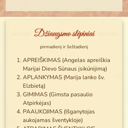
Džiaugsmo slėpiniai
pirmadienį ir šeštadienį
APREIŠKIMAS (Angelas apreiškia
Marijai Dievo Sūnaus įsikūnijimą)
APLANKYMAS (Marija lanko šv.
Elzbietą)
GIMIMAS (Gimsta pasaulio
Atpirkėjas)
PAAUKOJIMAS (Išganytojas
aukojamas šventykloje)