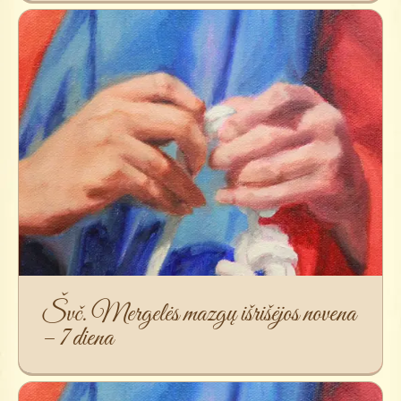
Švč. Mergelės mazgų išrišėjos novena
– 7 diena
Švč. Mergelės mazgų išrišėjos novena
– 7 diena