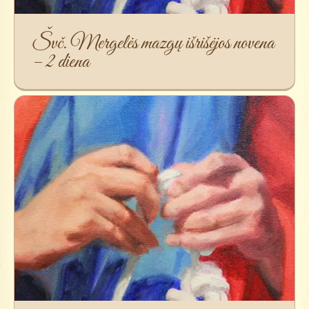
Švč. Mergelės mazgų išrišėjos novena
– 2 diena
Švč. Mergelės mazgų išrišėjos novena
– 3 diena