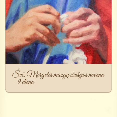
Švč. Mergelės mazgų išrišėjos novena
– 9 diena
Švč. Mergelės mazgų išrišėjos novena
– 9 diena