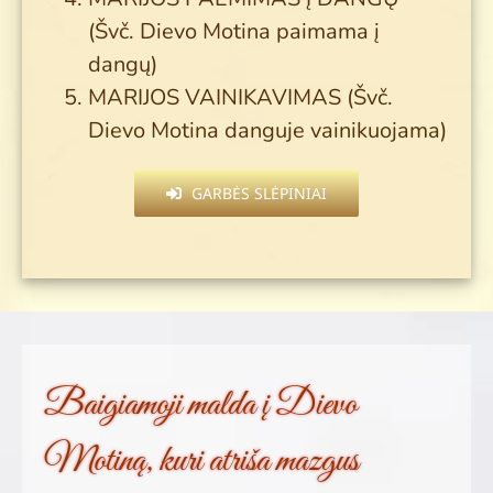
(Švč. Dievo Motina paimama į
dangų)
MARIJOS VAINIKAVIMAS (Švč.
Dievo Motina danguje vainikuojama)
GARBĖS SLĖPINIAI
Baigiamoji malda į Dievo
Motiną, kuri atriša mazgus