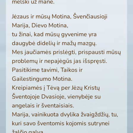
melski už mane.
Jėzaus ir mūsų Motina, Švenčiausioji
Marija, Dievo Motina,
tu žinai, kad mūsų gyvenime yra
daugybė didelių ir mažų mazgų.
Mes jaučiamės prislėgti, prispausti mūsų
problemų ir nepajėgūs jas išspręsti.
Pasitikime tavimi, Taikos ir
Gailestingumo Motina.
Kreipiamės į Tėvą per Jėzų Kristų
Šventojoje Dvasioje, vienybėje su
angelais ir šventaisiais.
Marija, vainikuota dvylika žvaigždžių, tu,
kuri savo šventomis kojomis sutrynei
žalčio galvą,