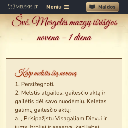
Skip
Meniu
Maldos
to
Švč. Mergelės mazgų išrišėjos
content
Maldos
novena – 1 diena
Jėzaus malda
Šventajai Dvasiai
Švč.M. Marijai
Rožinis
Kaip melstis šią noveną
Gailestingumas
1. Persižegnoti.
2. Melstis atgailos, gailesčio aktą ir
Litanijos
gailėtis dėl savo nuodėmių. Keletas
Novenos
galimų gailesčio aktų:
Tekstai
a. ,,Prisipažįstu Visagaliam Dievui ir
jums, broliai ir seserys, kad labai