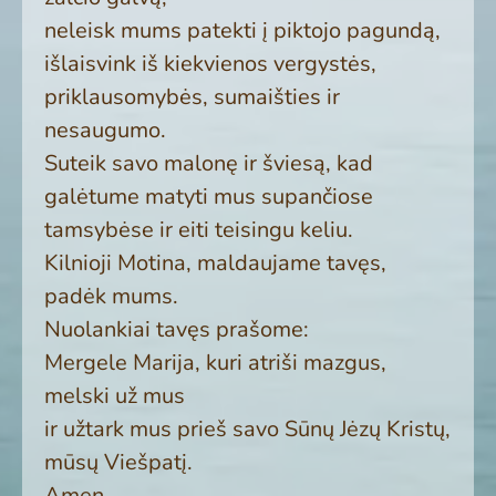
neleisk mums patekti į piktojo pagundą,
išlaisvink iš kiekvienos vergystės,
priklausomybės, sumaišties ir
nesaugumo.
Suteik savo malonę ir šviesą, kad
galėtume matyti mus supančiose
tamsybėse ir eiti teisingu keliu.
Kilnioji Motina, maldaujame tavęs,
padėk mums.
Nuolankiai tavęs prašome:
Mergele Marija, kuri atriši mazgus,
melski už mus
ir užtark mus prieš savo Sūnų Jėzų Kristų,
mūsų Viešpatį.
Amen.