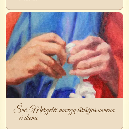
Švč. Mergelės mazgų išrišėjos novena
– 6 diena
Švč. Mergelės mazgų išrišėjos novena
– 6 diena