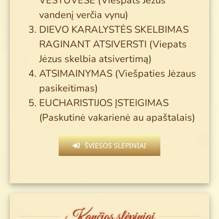
VESTUVĖSE (Viešpats Jėzus
vandenį verčia vynu)
DIEVO KARALYSTĖS SKELBIMAS
RAGINANT ATSIVERSTI (Viepats
Jėzus skelbia atsivertimą)
ATSIMAINYMAS (Viešpaties Jėzaus
pasikeitimas)
EUCHARISTIJOS ĮSTEIGIMAS
(Paskutinė vakarienė au apaštalais)
ŠVIESOS SLĖPINIAI
Kančios slėpiniai