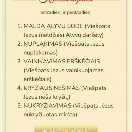
antradienį ir penktadienį
MALDA ALYVŲ SODE (Viešpats
Jėzus meldžiasi Alyvų daržely)
NUPLAKIMAS (Viešpats Jėzus
nuplakamas)
VAINIKAVIMAS ERŠKĖČIAIS
(Viešpats Jėzus vainikuojamas
erškėčiais)
KRYŽIAUS NEŠIMAS (Viešpats
Jėzus neša kryžių)
NUKRYŽIAVIMAS (Viešpats Jėzus
nukryžiuotas miršta)
KANČIOS SLĖPINIAI