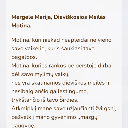
Mergele Marija, Dieviškosios Meilės
Motina,
Motina, kuri niekad neapleidai nė vieno
savo vaikelio, kuris šaukiasi tavo
pagalbos.
Motina, kurios rankos be perstojo dirba
dėl savo mylimų vaikų,
nes yra skatinamos dieviškos meilės ir
nesibaigiančio gailestingumo,
trykštančio iš tavo Širdies.
Atkreipk į mane savo užjaučiantį žvilgsnį,
pažvelk į mano gyvenimo ,,mazgų”
daugybę.