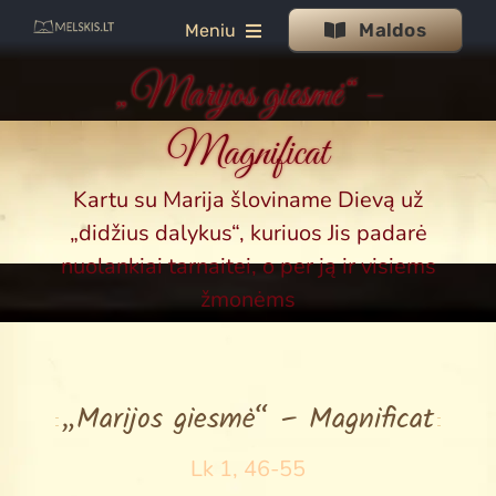
Skip
Maldos
Meniu
to
content
„Marijos giesmė“ –
Maldos
Magnificat
Jėzaus malda
Šventajai Dvasiai
Kartu su Marija šloviname Dievą už
„didžius dalykus“, kuriuos Jis padarė
Švč.M. Marijai
nuolankiai tarnaitei, o per ją ir visiems
Rožinis
žmonėms
Gailestingumas
Litanijos
„Marijos giesmė“ – Magnificat
Novenos
Tekstai
Lk 1, 46-55