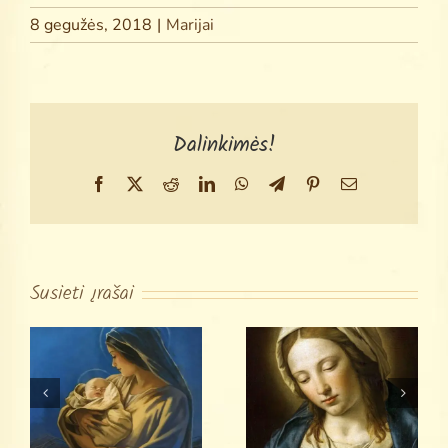
8 gegužės, 2018
|
Marijai
Dalinkimės!
Facebook
X
Reddit
LinkedIn
WhatsApp
Telegram
Pinterest
Email
Susieti įrašai
Šv. Liudviko
Grinjono
O Marija,
Monforiečio
Nesuteptoji
pasiaukojimo
Mergele
Švč. Mergelei