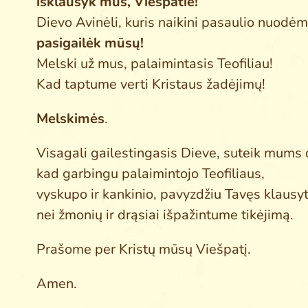
išklausyk mus, Viešpatie!
Dievo Avinėli, kuris naikini pasaulio nuodėm
pasigailėk mūsų!
Melski už mus, palaimintasis Teofiliau!
Kad taptume verti Kristaus žadėjimų!
Melskimės
.
Visagali gailestingasis Dieve, suteik mums 
kad garbingu palaimintojo Teofiliaus,
vyskupo ir kankinio, pavyzdžiu Tavęs klaus
nei žmonių ir drąsiai išpažintume tikėjimą.
Prašome per Kristų mūsų Viešpatį.
Amen.