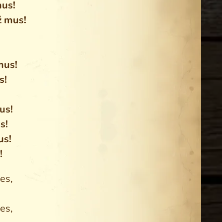
mus!
ž mus!
mus!
s!
us!
s!
us!
!
es,
es,