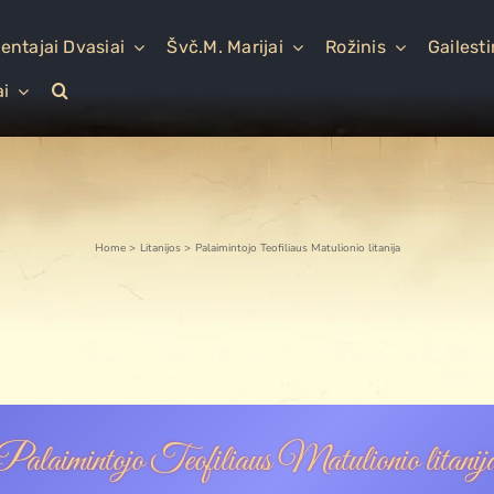
entajai Dvasiai
Švč.M. Marijai
Rožinis
Gailest
ai
Home
Litanijos
Palaimintojo Teofiliaus Matulionio litanija
Palaimintojo Teofiliaus Matulionio litanij