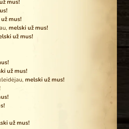
 už mus!
us!
 už mus!
jau,
melski už mus!
lski už mus!
!
mus!
ki už mus!
kleidėjau,
melski už mus!
!
mus!
s!
ski už mus!