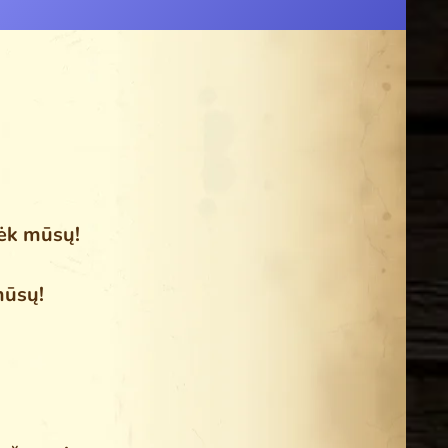
lėk mūsų!
mūsų!