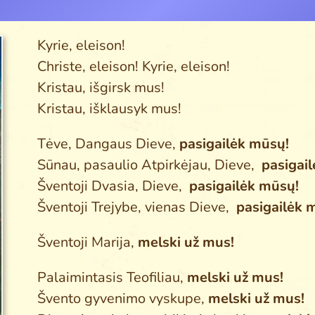
Kyrie, eleison!
Christe, eleison! Kyrie, eleison!
Kristau, išgirsk mus!
Kristau, išklausyk mus!
Tėve, Dangaus Dieve,
pasigailėk mūsų!
Sūnau, pasaulio Atpirkėjau, Dieve,
pasigai
Šventoji Dvasia, Dieve,
pasigailėk mūsų!
Šventoji Trejybe, vienas Dieve,
pasigailėk 
Šventoji Marija,
melski už mus!
Palaimintasis Teofiliau,
melski už mus!
Švento gyvenimo vyskupe,
melski už mus!