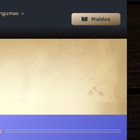
ingumas
Maldos
a