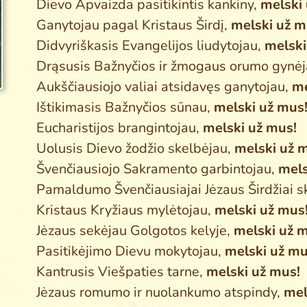
Dievo Apvaizda pasitikintis kankiny,
melski
Ganytojau pagal Kristaus Širdį,
melski už m
Didvyriškasis Evangelijos liudytojau,
melski
Drąsusis Bažnyčios ir žmogaus orumo gynė
Aukščiausiojo valiai atsidavęs ganytojau,
me
Ištikimasis Bažnyčios sūnau,
melski už mus
Eucharistijos brangintojau,
melski už mus!
Uolusis Dievo žodžio skelbėjau,
melski už 
Švenčiausiojo Sakramento garbintojau,
mels
Pamaldumo Švenčiausiajai Jėzaus Širdžiai s
Kristaus Kryžiaus mylėtojau,
melski už mus
Jėzaus sekėjau Golgotos kelyje,
melski už 
Pasitikėjimo Dievu mokytojau,
melski už mu
Kantrusis Viešpaties tarne,
melski už mus!
Jėzaus romumo ir nuolankumo atspindy,
mel