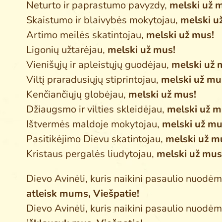
Neturto ir paprastumo pavyzdy,
melski už 
Skaistumo ir blaivybės mokytojau,
melski u
Artimo meilės skatintojau,
melski už mus!
Ligonių užtarėjau,
melski už mus!
Vienišųjų ir apleistųjų guodėjau,
melski už 
Viltį praradusiųjų stiprintojau,
melski už mu
Kenčiančiųjų globėjau,
melski už mus!
Džiaugsmo ir vilties skleidėjau,
melski už m
Ištvermės maldoje mokytojau,
melski už mu
Pasitikėjimo Dievu skatintojau,
melski už m
Kristaus pergalės liudytojau,
melski už mus
Dievo Avinėli, kuris naikini pasaulio nuodėm
atleisk mums, Viešpatie!
Dievo Avinėli, kuris naikini pasaulio nuodėm