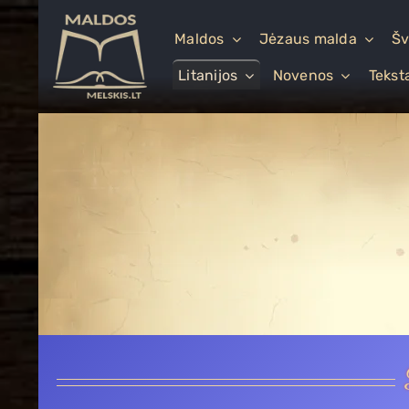
Skip
to
Maldos
Jėzaus malda
Šv
content
Litanijos
Novenos
Tekst