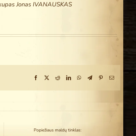
vyskupas Jonas IVANAUSKAS
Facebook
X
Reddit
LinkedIn
WhatsApp
Telegram
Pinterest
Email
Popiežiaus maldų tinklas: