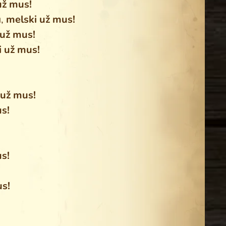
už mus!
u,
melski už mus!
 už mus!
i už mus!
 už mus!
s!
s!
us!