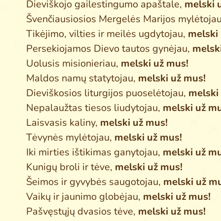
Dieviškojo gailestingumo apaštale,
melski 
Švenčiausiosios Mergelės Marijos mylėtoja
Tikėjimo, vilties ir meilės ugdytojau,
melski
Persekiojamos Dievo tautos gynėjau,
melsk
Uolusis misionieriau,
melski už mus!
Maldos namų statytojau,
melski už mus!
Dieviškosios liturgijos puoselėtojau,
melski
Nepalaužtas tiesos liudytojau,
melski už mu
Laisvasis kaliny,
melski už mus!
Tėvynės mylėtojau,
melski už mus!
Iki mirties ištikimas ganytojau,
melski už mu
Kunigų broli ir tėve,
melski už mus!
Šeimos ir gyvybės saugotojau,
melski už m
Vaikų ir jaunimo globėjau,
melski už mus!
Pašvęstųjų dvasios tėve,
melski už mus!