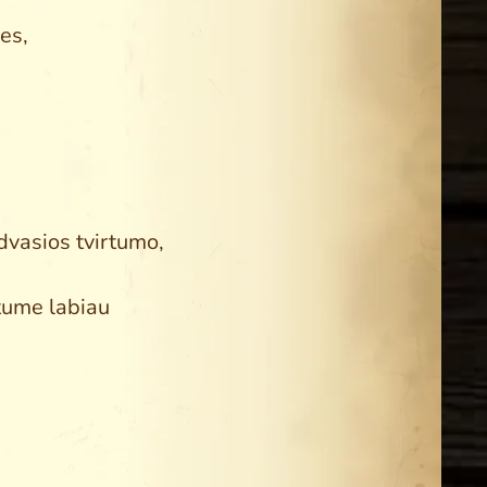
es,
dvasios tvirtumo,
ytume labiau