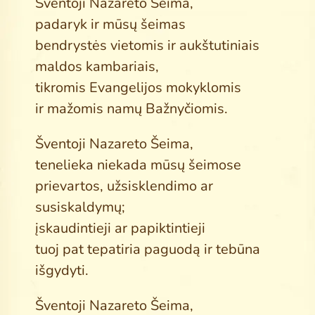
Šventoji Nazareto Šeima,
padaryk ir mūsų šeimas
bendrystės vietomis ir aukštutiniais
maldos kambariais,
tikromis Evangelijos mokyklomis
ir mažomis namų Bažnyčiomis.
Šventoji Nazareto Šeima,
tenelieka niekada mūsų šeimose
prievartos, užsisklendimo ar
susiskaldymų;
įskaudintieji ar papiktintieji
tuoj pat tepatiria paguodą ir tebūna
išgydyti.
Šventoji Nazareto Šeima,