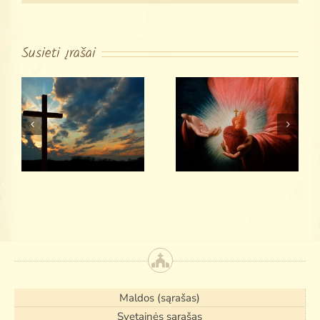
Susieti įrašai
Švenčiausios
Malda „O,
Jėzaus Širdies
Esantysis”
Novena
(devyndienis)
Maldos (sąrašas)
Svetainės sąrašas