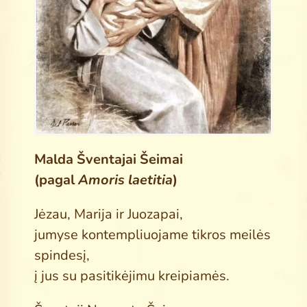
Search
for:
Malda Šventajai Šeimai
(pagal
Amoris laetitia
)
Jėzau, Marija ir Juozapai,
jumyse kontempliuojame tikros meilės
spindesį,
į jus su pasitikėjimu kreipiamės.