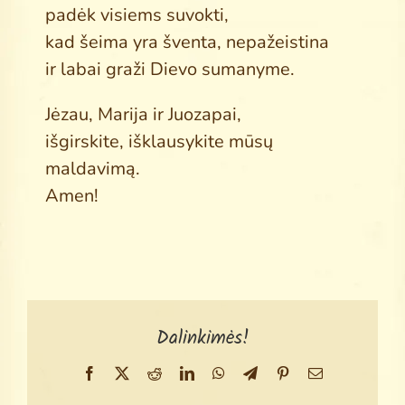
padėk visiems suvokti,
kad šeima yra šventa, nepažeistina
ir labai graži Dievo sumanyme.
Jėzau, Marija ir Juozapai,
išgirskite, išklausykite mūsų
maldavimą.
Amen!
Dalinkimės!
Facebook
X
Reddit
LinkedIn
WhatsApp
Telegram
Pinterest
Email