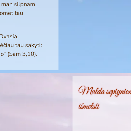
 man silp­nam
kuomet tau
 Dvasia,
ėčiau tau sakyti:
so“ (Sam 3,10).
Malda septyniom
išmelsti