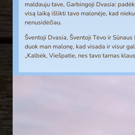
maldauju tave, Garbingoji Dvasia: padėk
visą laiką išlikti tavo malonėje, kad nie
nenusidėčiau.
Šventoji Dva­sia, Šventoji Tėvo ir Sūnaus
duok man malonę, kad visada ir visur gal
„Kalbėk, Viešpatie, nes tavo tarnas klau