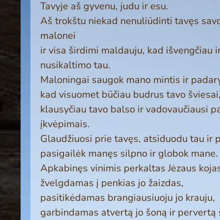
Tavyje aš gyvenu, judu ir esu.
Aš trokštu niekad nenuliūdinti tavęs sa
malonei
ir visa širdimi maldauju, kad išvengčiau 
nusikaltimo tau.
Maloningai saugok mano mintis ir padar
kad visuomet būčiau budrus tavo šviesai
klausyčiau tavo balso ir vadovaučiausi pa
įkvėpimais.
Glaudžiuosi prie tavęs, atsiduodu tau ir 
pa­sigailėk manęs silpno ir globok mane.
Ap­kabinęs vinimis perkaltas Jėzaus koja
žvelgdamas į penkias jo žaizdas,
pasitikėdamas brangiausiuoju jo krauju,
garbindamas at­vertą jo šoną ir pervertą š