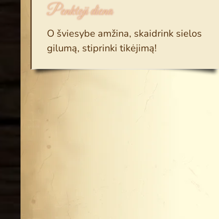
Penktoji diena
O šviesybe amžina, skaidrink sielos
gilumą, stiprinki tikėjimą!