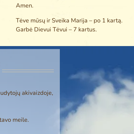
Amen.
Tėve mūsų ir Sveika Marija – po 1 kartą.
Garbė Dievui Tėvui – 7 kartus.
dytojų akivaiz­doje,
tavo mei­le.