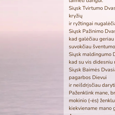
laimėti dangui.
Siųsk Tvirtumo Dvas
kryžių
ir ryžtingai nugalėč
Siųsk Pažinimo Dvas
kad galėčiau geriau p
su­vokčiau šventumo
Siųsk maldingumo D
kad su vis didesniu
Siųsk Baimės Dvasi
pagarbos Dievui
ir neišdrįsčiau daryt
Paženklink mane, bra
mokinio (-ės) ženkl
kiekviename mano g