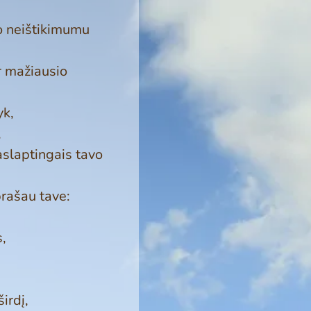
vo neištikimumu
ir mažiausio
yk,
,
­slaptingais tavo
prašau tave:
s,
irdį,