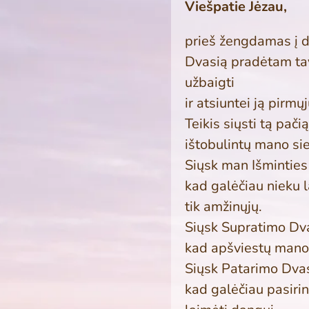
Viešpatie Jėzau,
prieš žengdamas į da
Dvasią pradėtam tav
užbaigti
ir atsiuntei ją pirmų
Teikis siųsti tą pači
ištobulintų mano sie
Siųsk man Išminties
kad galėčiau nieku la
tik amžinųjų.
Siųsk Supratimo Dv
kad apšviestų mano 
Siųsk Patarimo Dvas
kad galėčiau pasirink