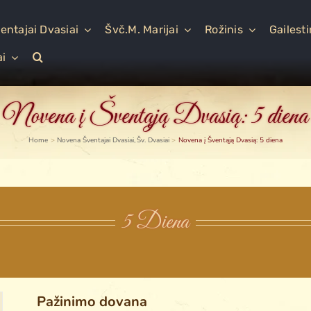
entajai Dvasiai
Švč.M. Marijai
Rožinis
Gailest
ai
Novena į Šventąją Dvasią: 5 diena
Home
Novena Šventajai Dvasiai
Šv. Dvasiai
Novena į Šventąją Dvasią: 5 diena
5 Diena
Pažinimo dovana