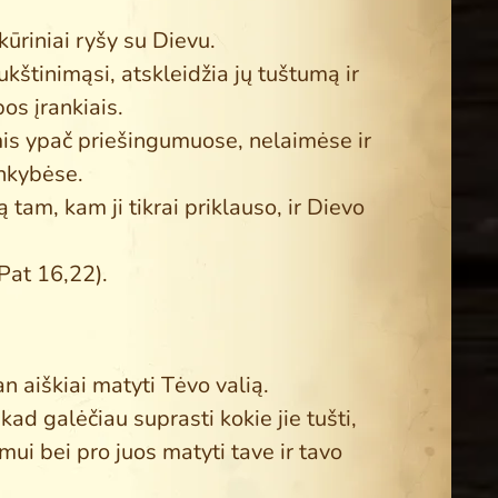
ūriniai ryšy su Dievu.
kštinimąsi, atskleidžia jų tuštumą ir
bos įrankiais.
is ypač priešingumuose, nelaimėse ir
inkybėse.
 tam, kam ji tikrai priklauso, ir Dievo
(Pat 16,22).
n aiškiai matyti Tėvo valią.
d galėčiau suprasti kokie jie tušti,
ymui bei pro juos matyti tave ir tavo