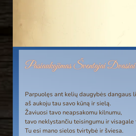
Pasiaukojimas Šventajai Dvasiai
Parpuolęs ant kelių daugybės dangaus liu
aš aukoju tau savo kūną ir sielą.
Ža­viuosi tavo neapsakomu kilnumu,
tavo ne­klystančiu teisingumu ir visagale 
Tu esi mano sielos tvirtybė ir šviesa.