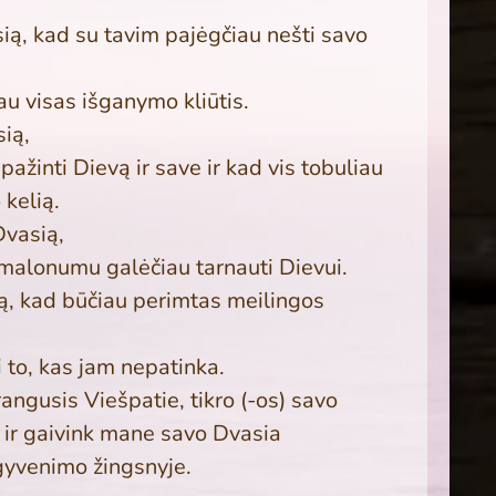
ią, kad su ta­vim pajėgčiau nešti savo
iau visas išganymo kliūtis.
ią,
a­žinti Dievą ir save ir kad vis tobuliau
 kelią.
vasią,
 malonumu ga­lėčiau tarnauti Dievui.
ą, kad būčiau perimtas meilingos
i to, kas jam ne­patinka.
ngusis Vieš­patie, tikro (-os) savo
u ir gaivink mane savo Dvasia
yvenimo žingsnyje.