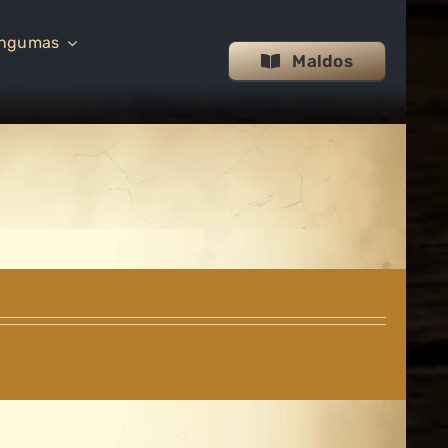
ingumas
Maldos