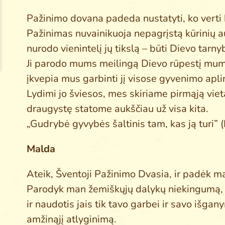
Pažinimo dovana padeda nustatyti, ko verti k
Pažinimas nu­vainikuoja nepagrįstą kūrinių au
nurodo vienintelį jų tikslą – būti Dievo tarny
Ji parodo mums meilingą Dievo rūpestį mum
įkvepia mus garbinti jį visose gyvenimo ap­l
Lydimi jo šviesos, mes skiriame pirmąją vietą
draugystę statome aukščiau už visa kita.
„Gudrybė gyvybės šaltinis tam, kas ją turi” 
Malda
Ateik, Šventoji Pažinimo Dvasia, ir pa­dėk ma
Parodyk man žemiškųjų dalykų niekingumą, ka
ir naudotis jais tik tavo garbei ir savo išgan
amžinąjį atly­ginimą.