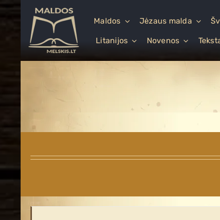
Skip
to
Maldos
Jėzaus malda
Šv
content
Litanijos
Novenos
Tekst