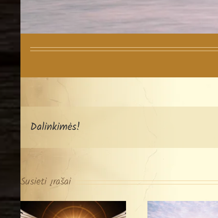
Dalinkimės!
Susieti įrašai