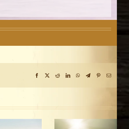
Facebook
X
Reddit
LinkedIn
WhatsApp
Telegram
Pinterest
Email