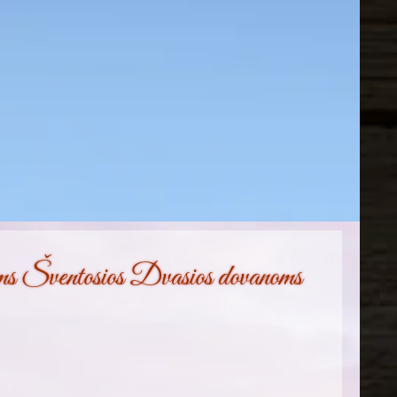
s Šventosios Dvasios dovanoms