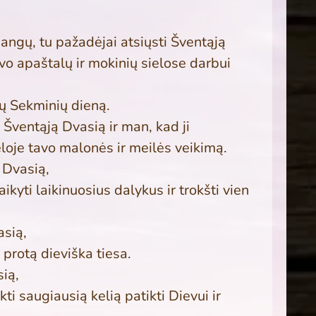
n­gų, tu pažadėjai atsiųsti Šventąją
o apaštalų ir mokinių sielose darbui
jų Sek­minių dieną.
ą Šventąją Dvasią ir man, kad ji
­loje tavo malonės ir meilės veikimą.
 Dvasią,
ikyti laikinuosius dalykus ir trokšti vien
asią,
protą dieviška tiesa.
ią,
ti saugiausią kelią patikti Dievui ir