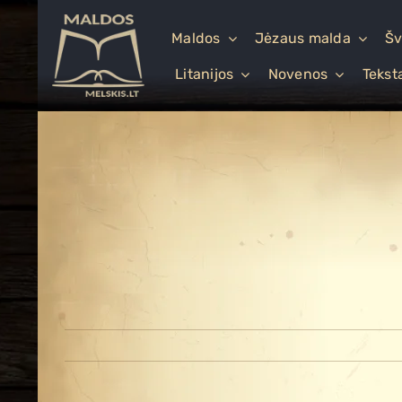
Skip
to
Maldos
Jėzaus malda
Šv
content
Litanijos
Novenos
Tekst