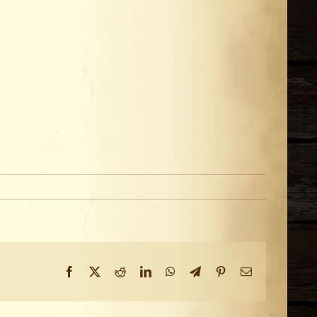
Facebook
X
Reddit
LinkedIn
WhatsApp
Telegram
Pinterest
Email