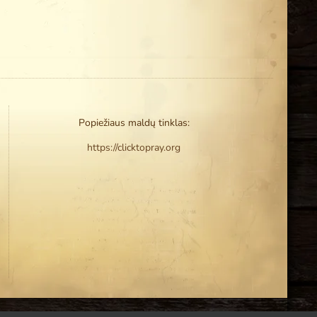
Popiežiaus maldų tinklas:
https://clicktopray.org