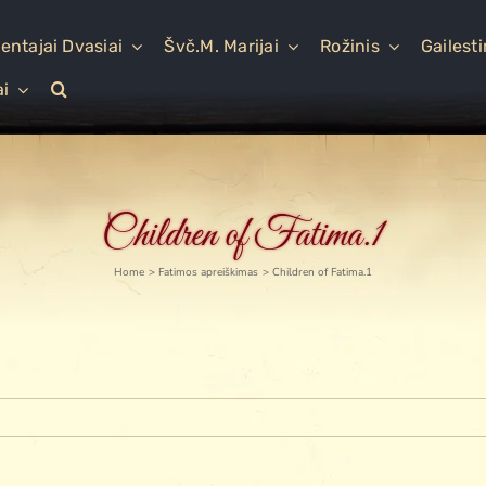
entajai Dvasiai
Švč.M. Marijai
Rožinis
Gailest
ai
Children of Fatima.1
Home
Fatimos apreiškimas
Children of Fatima.1