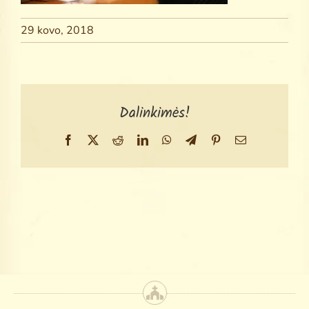
Search
for:
29 kovo, 2018
Dalinkimės!
Facebook
X
Reddit
LinkedIn
WhatsApp
Telegram
Pinterest
Email