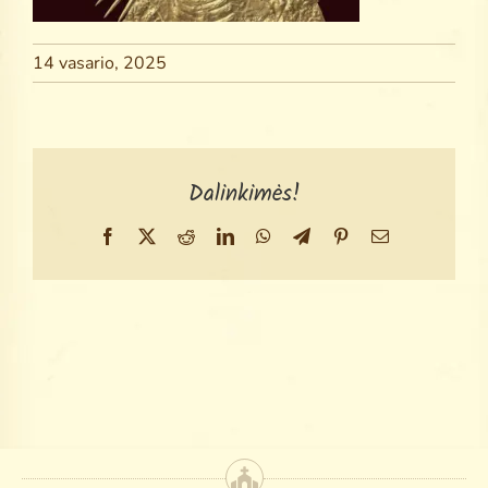
Search
for:
14 vasario, 2025
Dalinkimės!
Facebook
X
Reddit
LinkedIn
WhatsApp
Telegram
Pinterest
Email