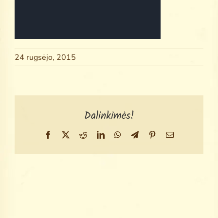
Search
for:
24 rugsėjo, 2015
Dalinkimės!
Facebook
X
Reddit
LinkedIn
WhatsApp
Telegram
Pinterest
Email