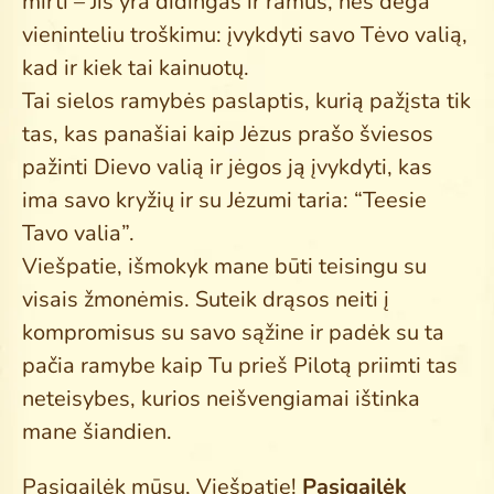
mirti – Jis yra didingas ir ramus, nes dega
vieninteliu troškimu: įvykdyti savo Tėvo valią,
kad ir kiek tai kainuotų.
Tai sielos ramybės paslaptis, kurią pažįsta tik
tas, kas panašiai kaip Jėzus prašo šviesos
pažinti Dievo valią ir jėgos ją įvykdyti, kas
ima savo kryžių ir su Jėzumi taria: “Teesie
Tavo valia”.
Viešpatie, išmokyk mane būti teisingu su
visais žmonėmis. Suteik drąsos neiti į
kompromisus su savo sąžine ir padėk su ta
pačia ramybe kaip Tu prieš Pilotą priimti tas
neteisybes, kurios neišvengiamai ištinka
mane šiandien.
Pasigailėk mūsų, Viešpatie!
Pasigailėk