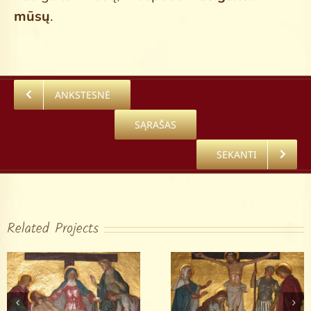
mūsų
.
ANKSTESNĖ
SĄRAŠAS
SEKANTI
Related Projects
Kryžiaus kelias –
Kryžiaus kelias –