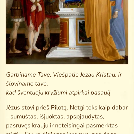
Garbiname Tave, Viešpatie Jėzau Kristau, ir
šloviname tave,
kad šventuoju kryžiumi atpirkai pasaulį
Jėzus stovi prieš Pilotą. Netgi toks kaip dabar
– sumuštas, išjuoktas, apspjaudytas,
pasruvęs krauju ir neteisingai pasmerktas