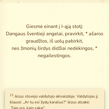
Search
for:
Giesmė einant į I-ąją stotį:
Dangaus šventieji angelai, pravirkit, * ašaros
graudžios, iš uolų pabirkit,
nes žmonių širdys didžiai nedėkingos, *
negailestingos.
11
Jėzus stovėjo valdytojo akivaizdoje. Valdytojas jį
klausė: „Ar tu esi žydų karalius?“ Jėzus atsakė:
„Taip yra, kaip sakai“.