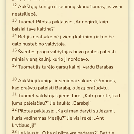
12
Aukštųjų kunigų ir seniūnų skundžiamas, jis visai
neatsiliepė.
13
Tuomet Pilotas paklausė: „Ar negirdi, kaip
baisiai tave kaltina?“
14
Bet jis neatsakė nė į vieną kaltinimą ir tuo be
galo nustebino valdytoją.
15
Šventės proga valdytojas buvo pratęs paleisti
miniai vieną kalinį, kurio ji norėdavo.
16
Tuomet jis turėjo garsų kalinį, vardu Barabas.
20
Aukštieji kunigai ir seniūnai sukurstė žmones,
kad prašytų paleisti Barabą, o Jėzų pražudytų.
21
Tuomet valdytojas jiems tarė: „Katrą norite, kad
jums paleisčiau?“ Jie šaukė: „Barabą!“
22
Pilotas paklausė: „Ką gi man daryti su Jėzumi,
kuris vadinamas Mesiju?“ Jie visi rėkė: „Ant
kryžiaus jį!“
23
Jis klausė: „O ką gi pikta yra padaręs?“ Bet tie