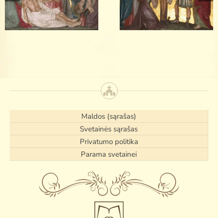
13 stotis
12 stotis
Maldos (sąrašas)
Svetainės sąrašas
Privatumo politika
Parama svetainei