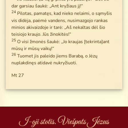
dar garsiau šaukė: „Ant kryžiaus jį!“
24
Pilotas, pamatęs, kad nieko nelaimi, o sąmyšis
vis didėja, paėmė vandens, nusimazgojo rankas
minios akivaizdoje ir tarė: „Aš nekaltas dėl šio
teisiojo kraujo. Jūs žinokitės!“
25
O visi žmonės šaukė: „Jo kraujas [tekrinta]ant
mūsų ir mūsų vaikų!“
26
Tuomet jis paleido jiems Barabą, o Jėzų
nuplakdinęs atidavė nukryžiuoti.
Mt 27
I-oji stotis. Viešpats Jėzus