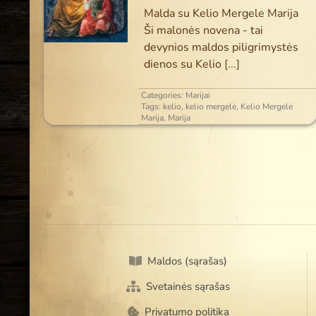
Malda su Kelio Mergele Marija
Ši malonės novena - tai
devynios maldos piligrimystės
dienos su Kelio
[...]
Categories:
Marijai
Tags:
kelio
,
kelio mergelė
,
Kelio Mergelė
Marija
,
Marija
Maldos (sąrašas)
Svetainės sąrašas
Privatumo politika