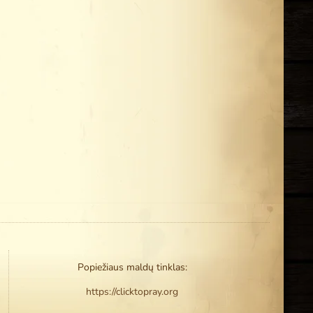
Popiežiaus maldų tinklas:
https://clicktopray.org