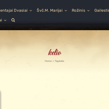
entajai Dvasiai
Švč.M. Marijai
Rožinis
Gailest
ai
kelio
Home
Tag:
kelio