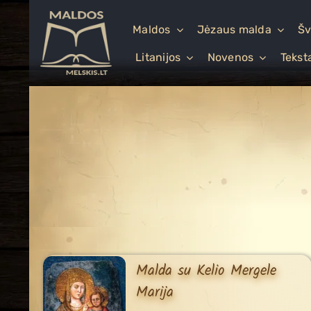
Skip
to
Maldos
Jėzaus malda
Šv
content
Litanijos
Novenos
Tekst
Malda su Kelio Mergele
Marija