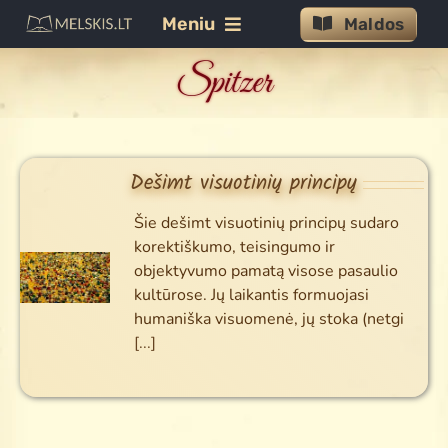
Skip
Meniu
Maldos
to
Spitzer
content
Maldos
Jėzaus malda
Šventajai Dvasiai
Dešimt visuotinių principų
Švč.M. Marijai
Šie dešimt visuotinių principų sudaro
Rožinis
korektiškumo, teisingumo ir
objektyvumo pamatą visose pasaulio
Gailestingumas
kultūrose. Jų laikantis formuojasi
humaniška visuomenė, jų stoka (netgi
Litanijos
[...]
Novenos
Tekstai