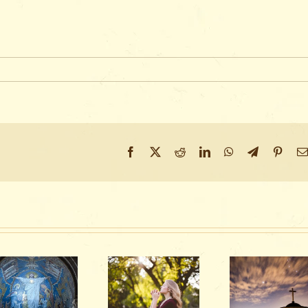
Facebook
X
Reddit
LinkedIn
WhatsApp
Telegram
Pinter
Malda. Ką
„YouCat”
reiškia likti
Apie mald
komentaras
prie to, kas