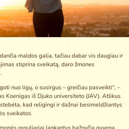
ydančia maldos galia, tačiau dabar vis daugiau ir
ėjimas stiprina sveikatą, daro žmones
.
oti nuo ligų, o susirgus – greičiau pasveikti“, –
das Koenigas iš Djuko universiteto (JAV). Atlikus
tebėta, kad religingi ir dažnai besimeldžiantys
ės sveikatos.
 žmonės reguliariai lankantys bažnyčią gyvena