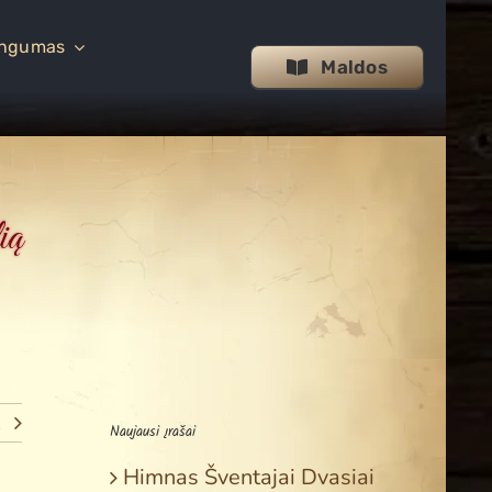
ingumas
Maldos
ią
Naujausi įrašai
Himnas Šventajai Dvasiai