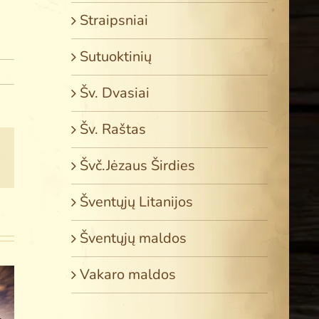
Straipsniai
Sutuoktinių
Šv. Dvasiai
Šv. Raštas
est
Email
Švč.Jėzaus Širdies
Šventųjų Litanijos
Šventųjų maldos
„Malda –
„Malonė,
Vakaro maldos
tai kelionė
nuopelnai
r
ą
į Dievą
ir
p