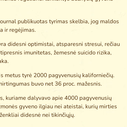
ournal publikuotas tyrimas skelbia, jog maldos
a ir regėjimas.
ra didesni optimistai, atsparesni stresui, rečiau
stipresnis imunitetas, žemesnė suicido rizika,
aka.
is metus tyrė 2000 pagyvenusių kaliforniečių.
 mirtingumas buvo net 36 proc. mažesnis.
as, kuriame dalyvavo apie 4000 pagyvenusių
žmonės gyveno ilgiau nei ateistai, kurių mirties
enkliai didesnė nei tikinčiųjų.