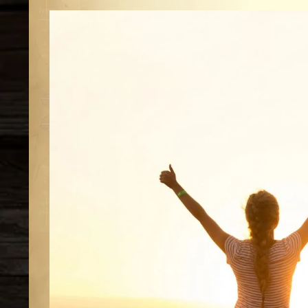
View
Larger
Image