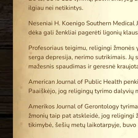
ilgiau nei netikintys.
Neseniai H. Koenigo Southern Medical J
dėka gali ženkliai pagerėti ligonių klaus
Profesoriaus teigimu, religingi žmonės y
serga depresija, nerimo sutrikimais. Jų 
mažesnis spaudimas ir geresnė kraujot
American Journal of Public Health penk
Paaiškėjo, jog religingų tyrimo dalyvių
Amerikos Journal of Gerontology tyrim
žmonių taip pat atskleidė, jog religingi 
tikimybė, šešių metų laikotarpyje, buvo ž