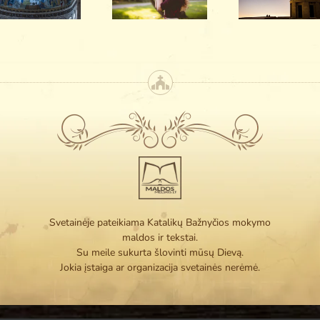
apie maldą
maitina?
Svetainėje pateikiama Katalikų Bažnyčios mokymo
maldos ir tekstai.
Su meile sukurta šlovinti mūsų Dievą.
Jokia įstaiga ar organizacija svetainės nerėmė.