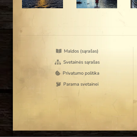
arba nuo
nuteisinimas“
Jo”
Maldos (sąrašas)
Svetainės sąrašas
Privatumo politika
Parama svetainei