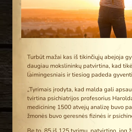
Turbūt mažai kas iš tikinčiųjų abejoja g
daugiau mokslininkų patvirtina, kad tik
laimingesniais ir tiesiog padeda gyventi
„Tyrimais įrodyta, kad malda gali apsaug
tvirtina psichiatrijos profesorius Harol
medicininę 1500 atvejų analizę buvo pas
žmonės buvo geresnės fizinės ir psichin
Be to, 85 iš 125 tyrimų, patvirtino, jog