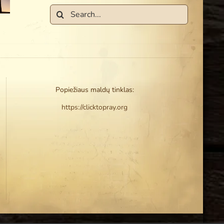
arba nuo
nuteisinimas“
Search
Jo”
for:
Popiežiaus maldų tinklas:
https://clicktopray.org