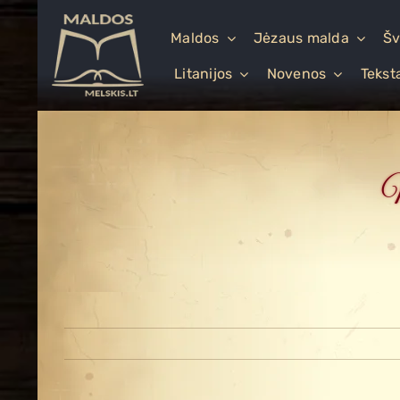
Skip
to
Maldos
Jėzaus malda
Šv
content
Litanijos
Novenos
Tekst
M