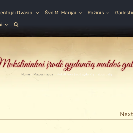
entajai Dvasiai
Švč.M. Marijai
Rožinis
Gailest
ai
okslininkai įrodė gydančią maldos gal
Home
Maldos nauda
Mokslininkai įrodė gydančią maldos galią
Next