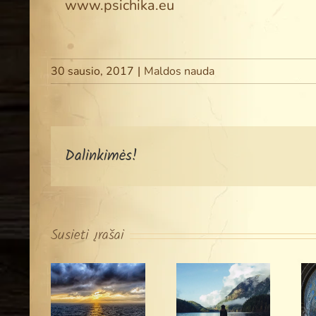
www.psichika.eu
30 sausio, 2017
|
Maldos nauda
Dalinkimės!
Susieti įrašai
„Malda –
„Malonė,
tai kelionė
nuopelnai
ą
į Dievą
ir